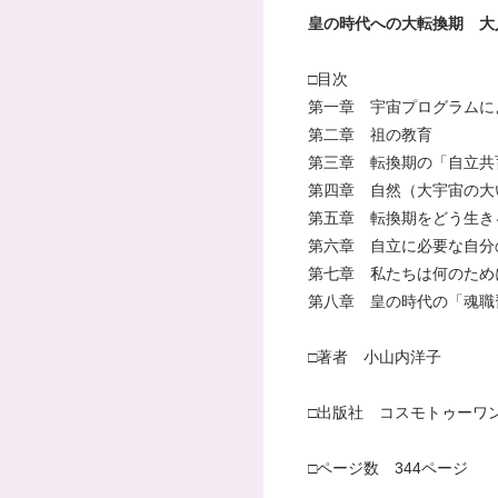
皇の時代への大転換期 大
□目次
第一章 宇宙プログラムに
第二章 祖の教育
第三章 転換期の「自立共
第四章 自然（大宇宙の大
第五章 転換期をどう生き
第六章 自立に必要な自分
第七章 私たちは何のため
第八章 皇の時代の「魂職
□著者 小山内洋子
□出版社 コスモトゥーワ
□ページ数 344ページ