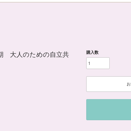
購入数
期 大人のための自立共
お