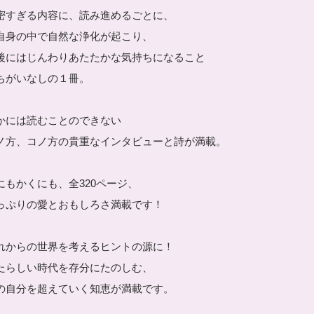
密すぎる内容に、読み進めるごとに、
自身の中で自然な浄化が起こり、
後にはじんわりあたたかな気持ちになること
ちがいなしの１冊。
かには読むことのできない
ノ方、コノ方の貴重なインタビューと詩が満載。
にもかくにも、全320ページ、
っぷりの愛とおもしろさ満載です！
れからの世界を考えるヒントの源に！
たらしい時代を存分にたのしむ、
の自分を超えていく知恵が満載です。