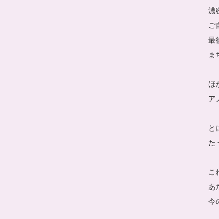
濃
ご
最
ま
ほ
ア
と
た
こ
あ
今