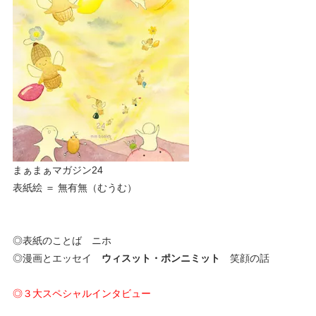
まぁまぁマガジン24
表紙絵 ＝ 無有無（むうむ）
◎表紙のことば ニホ
◎漫画とエッセイ
ウィスット・ポンニミット
笑顔の話
◎３大スペシャルインタビュー