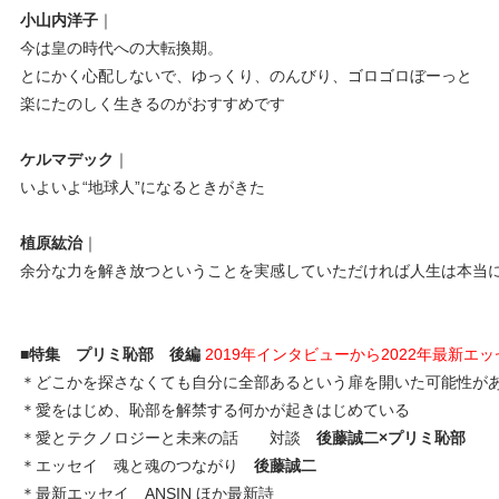
小山内洋子
｜
今は皇の時代への大転換期。
とにかく心配しないで、ゆっくり、のんびり、ゴロゴロぼーっと
楽にたのしく生きるのがおすすめです
ケルマデック
｜
いよいよ“地球人”になるときがきた
植原紘治
｜
余分な力を解き放つということを実感していただければ人生は本当
■特集 プリミ恥部 後編
2019年インタビューから2022年最新エ
＊どこかを探さなくても自分に全部あるという扉を開いた可能性が
＊愛をはじめ、恥部を解禁する何かが起きはじめている
＊愛とテクノロジーと未来の話 対談
後藤誠二×プリミ恥部
＊エッセイ 魂と魂のつながり
後藤誠二
＊最新エッセイ ANSIN ほか最新詩