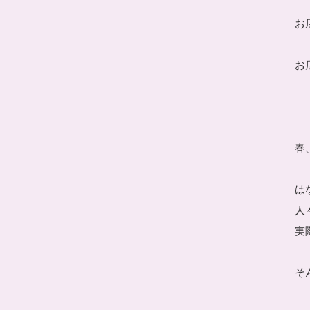
お
お
春
は
人
実
そ