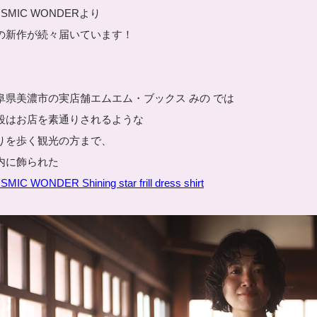
SMIC WONDERより
の新作が続々届いています！
阜県美濃市の実店舗エムエム・ブックス みの では
段はお店を素通りされるような
りを歩く観光の方まで、
内に飾られた
MIC WONDER Shining star frill dress shirt