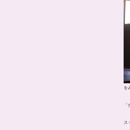
を
「
ス