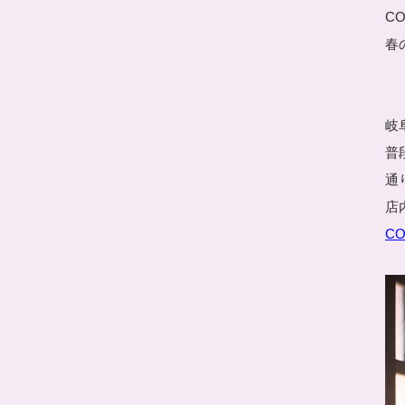
CO
春
岐
普
通
店
COS