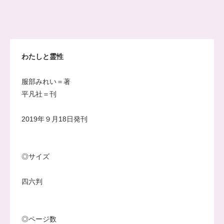
わたしと霊性
服部みれい＝著
平凡社＝刊
2019年９月18日発刊
◎サイズ
四六判
◎ページ数