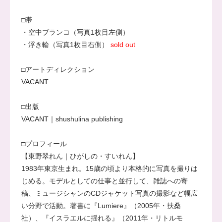
□帯
・空中ブランコ（写真1枚目左側）
・浮き輪（写真1枚目右側）
sold out
□アートディレクション
VACANT
□出版
VACANT｜shushulina publishing
□プロフィール
【
東野翠れん
｜ひがしの・すいれん】
1983年東京生まれ。15歳の頃より本格的に写真を撮りは
じめる。モデルとしての仕事と並行して、雑誌への寄
稿、ミュージシャンのCDジャケット写真の撮影など幅広
い分野で活動。著書に『
Lumiere
』（2005年・扶桑
社）、『
イスラエルに揺れる
』（2011年・リトルモ