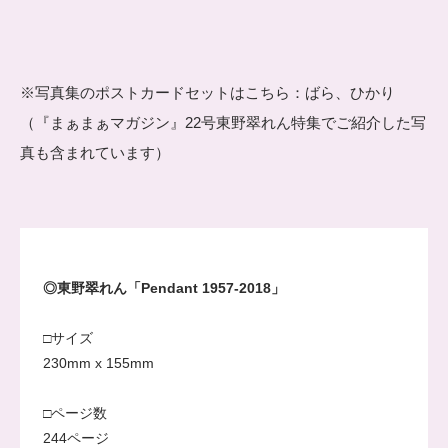
※写真集のポストカードセットはこちら：
ばら
、
ひかり
（
『まぁまぁマガジン』22号
東野翠れん特集でご紹介した写
真も含まれています）
◎東野翠れん「Pendant 1957-2018」
□サイズ
230mm x 155mm
□ページ数
244ページ