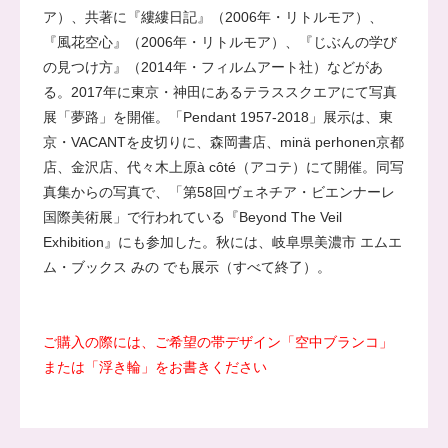
ア）、共著に『
縷縷日記
』（2006年・リトルモア）、
『
風花空心
』（2006年・リトルモア）、『
じぶんの学び
の見つけ方
』（2014年・フィルムアート社）などがあ
る。2017年に東京・神田にあるテラススクエアにて写真
展「夢路」を開催。「Pendant 1957-2018」展示は、東
京・
VACANT
を皮切りに、
森岡書店
、minä perhonen京都
店、金沢店、代々木上原
à côté
（アコテ）にて開催。同写
真集からの写真で、「
第58回ヴェネチア・ビエンナーレ
国際美術展
」で行われている『Beyond The Veil
Exhibition』にも参加した。秋には、岐阜県美濃市 エムエ
ム・ブックス みの でも展示（すべて終了）。
ご購入の際には、ご希望の帯デザイン「空中ブランコ」
または「浮き輪」をお書きください