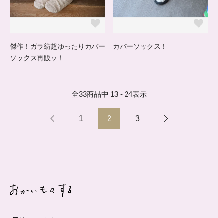
傑作！ガラ紡超ゆったりカバー
カバーソックス！
ソックス再販ッ！
全
33
商品中
13 - 24
表示
1
2
3