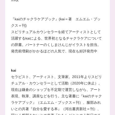
『kaiのチャクラケアブック』
(kai＝著 エムエム・ブッ
クス＝刊)
スピリチュアルカウンセラーを経てアーティストとして
活躍するkaiによる、世界初となるチャクラケアについて
の辞書。パートナーのくしまけんじがイラストを担当。
発売前増刷がかかるほどの人気で、現在も好評発売中
kai
セラピスト、アーティスト、文筆家。2011年よりスピリ
チュアル・カウンセラーとして活動（2020年に休止）。
現在は鎌倉のショップを不定期で運営しながら、アート
表現、執筆、講座などを行う。主な著書に
『kaiのチャク
ラケアブック』
（エムエム・ブックス＝刊）、服部みれ
いとの共著
『自分を愛する本』
（河出書房新社＝刊）、