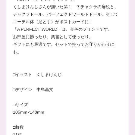
くしまけんじさんが描いた第１―７チャクラの扉絵と、
チャクラドール、パーフェクトワールドドール、そして
エーテル体（足と手）がポストカードに！
「A PERFECT WORLD」は、金色のプリントです。
お部屋に飾ったり、葉書として使ったり。
ギフトにも最適です。セットで持ってお守りがわりに
も。
□イラスト くしまけんじ
□デザイン 中島基文
□サイズ
105mm×148mm
□枚数
11枚