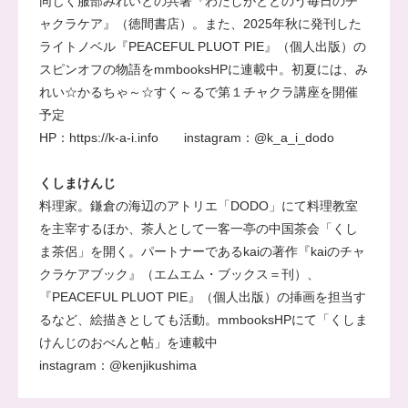
同じく服部みれいとの共著
『わたしがととのう毎日のチ
ャクラケア』
（徳間書店）。また、2025年秋に発刊した
ライトノベル
『PEACEFUL PLUOT PIE』
（個人出版）の
スピンオフの物語をmmbooksHPに連載中。初夏には、み
れい☆かるちゃ～☆すく～るで第１チャクラ講座を開催
予定
HP：
https://k-a-i.info
instagram：
@k_a_i_dodo
くしまけんじ
料理家。鎌倉の海辺のアトリエ「DODO」にて料理教室
を主宰するほか、茶人として一客一亭の中国茶会「くし
ま茶侶」を開く。パートナーであるkaiの著作
『kaiのチャ
クラケアブック』
（エムエム・ブックス＝刊）、
『PEACEFUL PLUOT PIE』
（個人出版）の挿画を担当す
るなど、絵描きとしても活動。mmbooksHPにて
「くしま
けんじのおべんと帖」
を連載中
instagram：
@kenjikushima