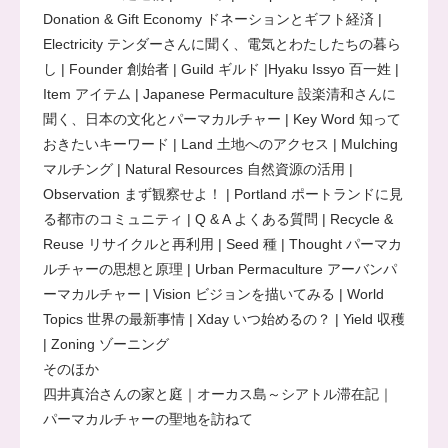
Donation & Gift Economy ドネーションとギフト経済 |
Electricity テンダーさんに聞く、電気とわたしたちの暮ら
し | Founder 創始者 | Guild ギルド |Hyaku Issyo 百一姓 |
Item アイテム | Japanese Permaculture 設楽清和さんに
聞く、日本の文化とパーマカルチャー | Key Word 知って
おきたいキーワード | Land 土地へのアクセス | Mulching
マルチング | Natural Resources 自然資源の活用 |
Observation まず観察せよ！ | Portland ポートランドに見
る都市のコミュニティ | Q & A よくある質問 | Recycle &
Reuse リサイクルと再利用 | Seed 種 | Thought パーマカ
ルチャーの思想と原理 | Urban Permaculture アーバンパ
ーマカルチャー | Vision ビジョンを描いてみる | World
Topics 世界の最新事情 | Xday いつ始めるの？ | Yield 収穫
| Zoning ゾーニング
そのほか
四井真治さんの家と庭｜オーカス島～シアトル滞在記｜
パーマカルチャーの聖地を訪ねて