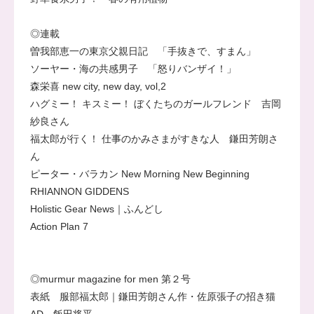
◎連載
曽我部恵一の東京父親日記 「手抜きで、すまん」
ソーヤー・海の共感男子 「怒りバンザイ！」
森栄喜 new city, new day, vol,2
ハグミー！ キスミー！ ぼくたちのガールフレンド 吉岡
紗良さん
福太郎が行く！ 仕事のかみさまがすきな人 鎌田芳朗さ
ん
ピーター・バラカン New Morning New Beginning
RHIANNON GIDDENS
Holistic Gear News｜ふんどし
Action Plan 7
◎murmur magazine for men 第２号
表紙 服部福太郎｜鎌田芳朗さん作・佐原張子の招き猫
AD 飯田将平