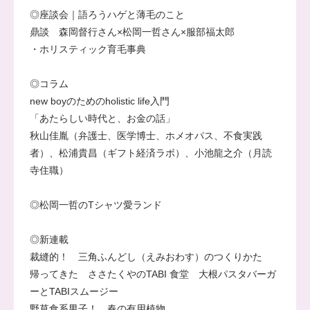
◎座談会｜語ろうハゲと薄毛のこと
鼎談 森岡督行さん×松岡一哲さん×服部福太郎
・ホリスティック育毛事典
◎コラム
new boyのためのholistic life入門
「あたらしい時代と、お金の話」
秋山佳胤（弁護士、医学博士、ホメオパス、不食実践
者）、松浦貴昌（ギフト経済ラボ）、小池龍之介（月読
寺住職）
◎松岡一哲のTシャツ愛ランド
◎新連載
裁縫的！ 三角ふんどし（えみおわす）のつくりかた
帰ってきた ささたくやのTABI 食堂 大根パスタバーガ
ーとTABIスムージー
野草食系男子！ 春の有用植物