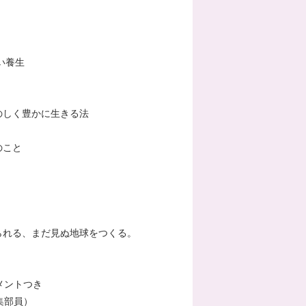
い養生
のしく豊かに生きる法
のこと
られる、まだ見ぬ地球をつくる。
メントつき
集部員）