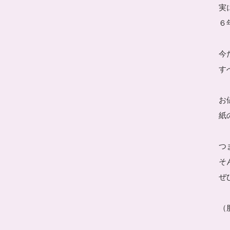
実
６
今
す
お
紙
つ
そ
ぜ
（