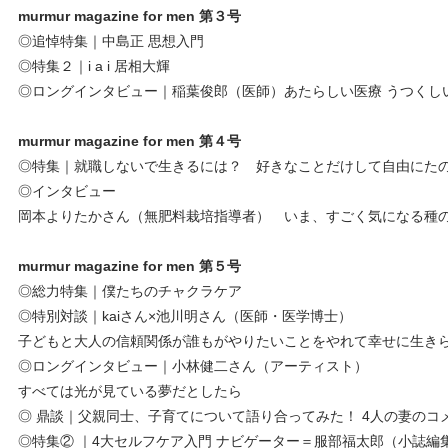
murmur magazine for men 第３号
◎追悼特集｜中島正 思想入門
◎特集２｜i a i 居相大輝
◎ロングインタビュー｜稲葉俊郎（医師）あたらしい医療 うつくし
murmur magazine for men 第４号
◎特集｜就職しないで生きるには？ 好きなことだけして自由にた
◎インタビュー
岡本よりたかさん（無肥料栽培指導者） いま、すごく気になる種
murmur magazine for men 第５号
◎総力特集｜僕たちのチャクラケア
◎特別対談｜kaiさん×池川明さん（医師・医学博士）
子どもと大人の信頼関係が誰もがやりたいことをやれて幸せに生き
◎ロングインタビュー｜小林健二さん（アーティスト）
すべては光が見ている夢だとしたら
◎ 鼎談｜父親同士、子育てについて語り合ってみた！ 4人の妻のコ
◎特集② ｜4大セルフケア入門 ナビゲーター＝服部福太郎（小誌編