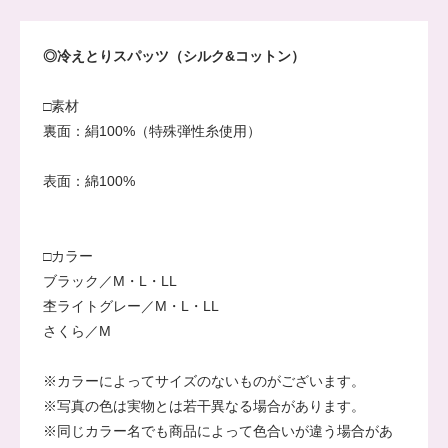
◎冷えとりスパッツ（シルク&コットン）
□素材
裏面：絹100%（
特殊弾性糸使用
）
表面：綿100%
□カラー
ブラック／M・L・LL
杢ライトグレー／M・L・LL
さくら／M
※カラーによってサイズのないものがございます。
※写真の色は実物とは若干異なる場合があります。
※同じカラー名でも商品によって色合いが違う場合があ